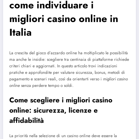
come individuare i
migliori casino online in
Italia
La crescita del gioco d’azzardo online ha moltiplicato le possibilità
ma anche le insidie: scegliere tra centinaia di piattaforme richiede
criteri chiari e aggiornati. In questo articolo trovi indicazioni
pratiche e approfondite per valutare sicurezza, bonus, metodi di
pagamento e scenari reali, così da orientarti verso i
migliori casino
online
senza perdere tempo o soldi.
Come scegliere i migliori casino
online:
sicurezza
, licenze e
affidabilità
La priorità nella selezione di un casino online deve essere la