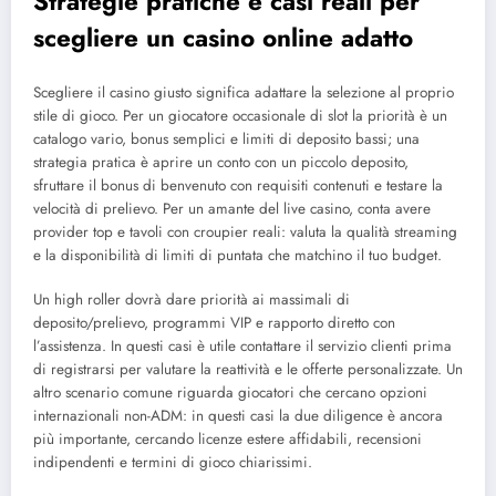
Strategie pratiche e casi reali per
scegliere un casino online adatto
Scegliere il casino giusto significa adattare la selezione al proprio
stile di gioco. Per un giocatore occasionale di slot la priorità è un
catalogo vario, bonus semplici e limiti di deposito bassi; una
strategia pratica è aprire un conto con un piccolo deposito,
sfruttare il bonus di benvenuto con requisiti contenuti e testare la
velocità di prelievo. Per un amante del live casino, conta avere
provider top e tavoli con croupier reali: valuta la qualità streaming
e la disponibilità di limiti di puntata che matchino il tuo budget.
Un high roller dovrà dare priorità ai massimali di
deposito/prelievo, programmi VIP e rapporto diretto con
l’assistenza. In questi casi è utile contattare il servizio clienti prima
di registrarsi per valutare la reattività e le offerte personalizzate. Un
altro scenario comune riguarda giocatori che cercano opzioni
internazionali non-ADM: in questi casi la due diligence è ancora
più importante, cercando licenze estere affidabili, recensioni
indipendenti e termini di gioco chiarissimi.