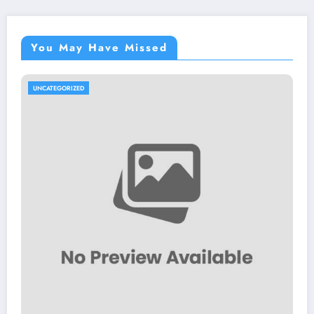
You May Have Missed
UNCATEGORIZED