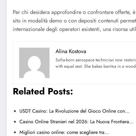
Per chi desidera approfondire o confrontare offerte, è
sito in modalità demo o con depositi contenuti permett
internazionale degli operatori esistenti, una risorsa uti
Alina Kostova
Sofia-born aerospace technician now restori
with equal zest. She bakes banitsa in a wood-f
Related Posts:
USDT Casino: La Rivoluzione del Gioco Online con…
Casino Online Stranieri nel 2026: La Nuova Frontiera…
Migliori casino online: come scegliere tra…