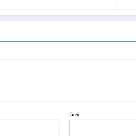
Email