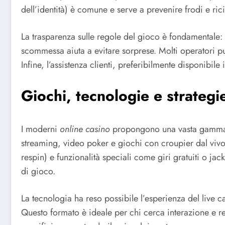
dell’identità) è comune e serve a prevenire frodi e ric
La trasparenza sulle regole del gioco è fondamentale: c
scommessa aiuta a evitare sorprese. Molti operatori pub
Infine, l’assistenza clienti, preferibilmente disponibile 
Giochi, tecnologie e strategi
I moderni
online casino
propongono una vasta gamma di 
streaming, video poker e giochi con croupier dal vivo.
respin) e funzionalità speciali come giri gratuiti o jack
di gioco.
La tecnologia ha reso possibile l’esperienza del live c
Questo formato è ideale per chi cerca interazione e re