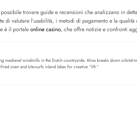
 possibile trovare guide e recensioni che analizzano in detta
e di valutare l’usabilità, i metodi di pagamento e la qualità
le è il portale
online casino
, che offre notizie e confronti agg
ng medieval windmills in the Dutch countryside. Alina breaks down orbital-
ired oven and kite-surfs inland lakes for creative “lift.”