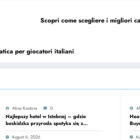
Scopri come scegliere i migliori ca
ica per giocatori italiani
Alina Kostova
0
A
Najlepszy hotel w Istebnej – gdzie
Heav
beskidzka przyroda spotyka się z
Buye
lawendową magią
Fina
August 6, 2026
Au