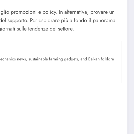
glio promozioni e policy. In alternativa, provare un
 del supporto. Per esplorare più a fondo il panorama
iornati sulle tendenze del settore.
mechanics news, sustainable farming gadgets, and Balkan folklore