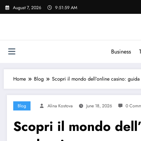
Skip
August 7, 2026
9:52:00 AM
to
content
Business
Home
Blog
Scopri il mondo dell’online casino: guid
Blog
Alina Kostova
June 18, 2026
0 Comm
Scopri il mondo dell