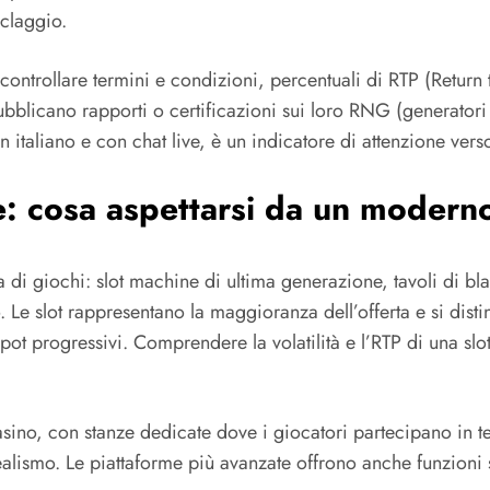
iclaggio.
ontrollare termini e condizioni, percentuali di RTP (Return to
blicano rapporti o certificazioni sui loro RNG (generatori di
in italiano e con chat live, è un indicatore di attenzione verso
e: cosa aspettarsi da un moderno
giochi: slot machine di ultima generazione, tavoli di blac
 Le slot rappresentano la maggioranza dell’offerta e si dist
pot progressivi. Comprendere la volatilità e l’RTP di una slot 
asino, con stanze dedicate dove i giocatori partecipano in te
alismo. Le piattaforme più avanzate offrono anche funzioni s