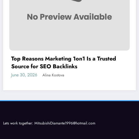
Top Reasons Marketing 1on1 Is a Trusted
Source for SEO Backlinks
June 30, 2026
Alina Kostova
Lets work together:
MitsubishiDiamante1996@hotmail.com