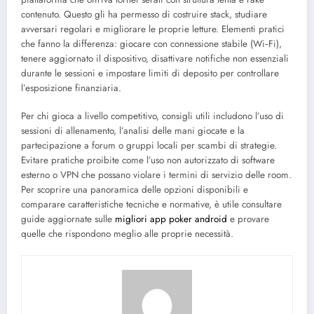
contenuto. Questo gli ha permesso di costruire stack, studiare
avversari regolari e migliorare le proprie letture. Elementi pratici
che fanno la differenza: giocare con connessione stabile (Wi‑Fi),
tenere aggiornato il dispositivo, disattivare notifiche non essenziali
durante le sessioni e impostare limiti di deposito per controllare
l’esposizione finanziaria.
Per chi gioca a livello competitivo, consigli utili includono l’uso di
sessioni di allenamento, l’analisi delle mani giocate e la
partecipazione a forum o gruppi locali per scambi di strategie.
Evitare pratiche proibite come l’uso non autorizzato di software
esterno o VPN che possano violare i termini di servizio delle room.
Per scoprire una panoramica delle opzioni disponibili e
comparare caratteristiche tecniche e normative, è utile consultare
guide aggiornate sulle
migliori app poker android
e provare
quelle che rispondono meglio alle proprie necessità.