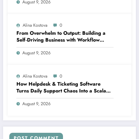
August 9, 2026
and Traits
Alina Kostova
0
From Overwhelm to Output: Building a
Self‑Driving Business with Workflow
Automation
August 9, 2026
Alina Kostova
0
How Helpdesk & Ticketing Software
Turns Daily Support Chaos Into a Scalable
Growth Engine
August 9, 2026
POST COMMENT