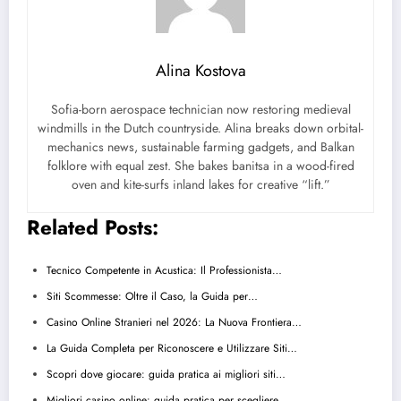
Alina Kostova
Sofia-born aerospace technician now restoring medieval
windmills in the Dutch countryside. Alina breaks down orbital-
mechanics news, sustainable farming gadgets, and Balkan
folklore with equal zest. She bakes banitsa in a wood-fired
oven and kite-surfs inland lakes for creative “lift.”
Related Posts:
Tecnico Competente in Acustica: Il Professionista…
Siti Scommesse: Oltre il Caso, la Guida per…
Casino Online Stranieri nel 2026: La Nuova Frontiera…
La Guida Completa per Riconoscere e Utilizzare Siti…
Scopri dove giocare: guida pratica ai migliori siti…
Migliori casino online: guida pratica per scegliere…