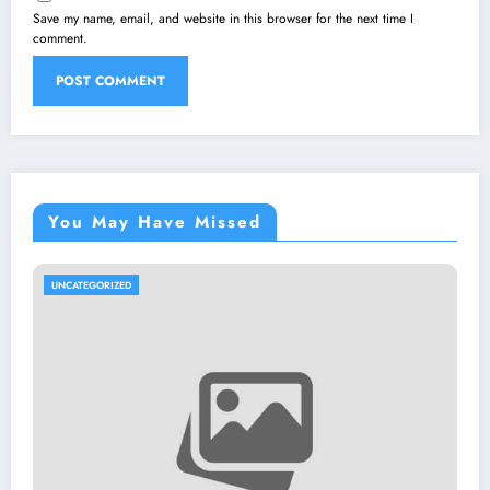
Save my name, email, and website in this browser for the next time I
comment.
You May Have Missed
UNCATEGORIZED