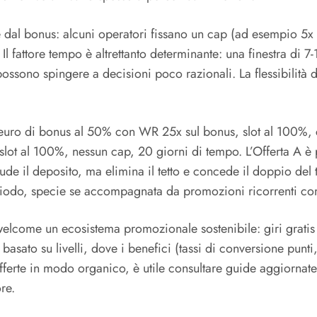
 dal bonus: alcuni operatori fissano un cap (ad esempio 5x i
Il fattore tempo è altrettanto determinante: una finestra di 7
possono spingere a decisioni poco razionali. La flessibilità 
uro di bonus al 50% con WR 25x sul bonus, slot al 100%, ca
t al 100%, nessun cap, 20 giorni di tempo. L’Offerta A è pi
lude il deposito, ma elimina il tetto e concede il doppio d
periodo, specie se accompagnata da promozioni ricorrenti co
 welcome un ecosistema promozionale sostenibile: giri grati
 basato su livelli, dove i benefici (tassi di conversione punt
offerte in modo organico, è utile consultare guide aggiornat
re.