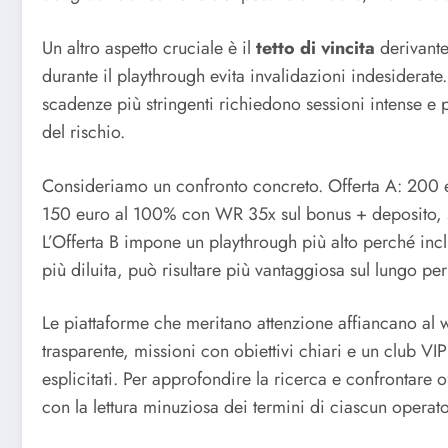
Un altro aspetto cruciale è il
tetto di vincita
derivante
durante il playthrough evita invalidazioni indesiderate. 
scadenze più stringenti richiedono sessioni intense e 
del rischio.
Consideriamo un confronto concreto. Offerta A: 200 e
150 euro al 100% con WR 35x sul bonus + deposito, slo
L’Offerta B impone un playthrough più alto perché inc
più diluita, può risultare più vantaggiosa sul lungo 
Le piattaforme che meritano attenzione affiancano al
trasparente, missioni con obiettivi chiari e un club VIP
esplicitati. Per approfondire la ricerca e confrontare 
con la lettura minuziosa dei termini di ciascun operato