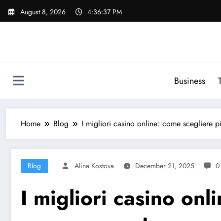
Skip
August 8, 2026
4:36:38 PM
to
content
Business
Home
Blog
I migliori casino online: come scegliere p
Blog
Alina Kostova
December 21, 2025
0
I migliori casino onl