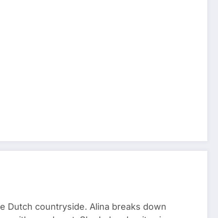
he Dutch countryside. Alina breaks down