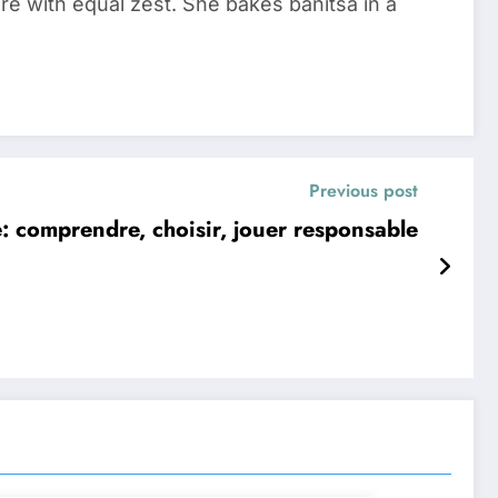
re with equal zest. She bakes banitsa in a
Previous post
: comprendre, choisir, jouer responsable