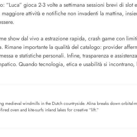
: “Luca” gioca 2-3 volte a settimana sessioni brevi di slot 
giore attività e notifiche non invadenti la mattina, insie
essere.
ome show dal vivo a estrazione rapida, crash game con limiti
a. Rimane importante la qualità del catalogo: provider affer
sa e statistiche personali. Infine, trasparenza e assistenza
mpatico. Quando tecnologia, etica e usabilità si incontrano,
ng medieval windmills in the Dutch countryside. Alina breaks down orbital-
ired oven and kite-surfs inland lakes for creative “lift.”