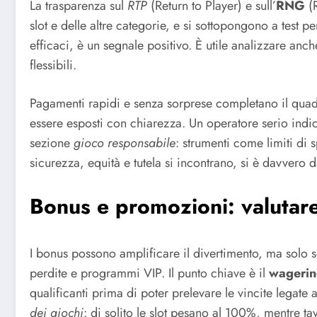
La trasparenza sul
RTP
(Return to Player) e sull’
RNG
(R
slot e delle altre categorie, e si sottopongono a test p
efficaci, è un segnale positivo. È utile analizzare anche 
flessibili.
Pagamenti rapidi e senza sorprese completano il quadr
essere esposti con chiarezza. Un operatore serio indic
sezione
gioco responsabile
: strumenti come limiti di
sicurezza, equità e tutela si incontrano, si è davvero d
Bonus e promozioni: valutare 
I bonus possono amplificare il divertimento, ma solo 
perdite e programmi VIP. Il punto chiave è il
wageri
qualificanti prima di poter prelevare le vincite legat
dei giochi
: di solito le slot pesano al 100%, mentre tav