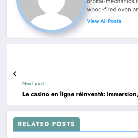
orbital-mechanics n
wood-fired oven and 
View All Posts
Next post
Le casino en ligne réinventé: immersion,
RELATED POSTS