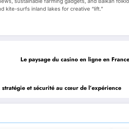
ews, sustainable farming gadgets, and Balkan folklo
kite-surfs inland lakes for creative “lift.”
Le paysage du casino en ligne en France
 stratégie et sécurité au cœur de l’expérience