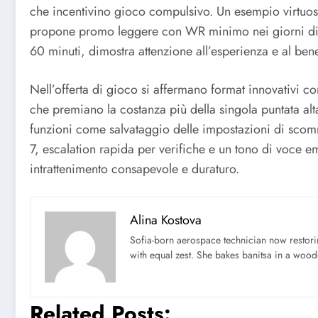
che incentivino gioco compulsivo. Un esempio virtuoso
propone promo leggere con WR minimo nei giorni di mag
60 minuti, dimostra attenzione all’esperienza e al ben
Nell’offerta di gioco si affermano format innovativi c
che premiano la costanza più della singola puntata alt
funzioni come salvataggio delle impostazioni di scommes
7, escalation rapida per verifiche e un tono di voce e
intrattenimento consapevole e duraturo.
Alina Kostova
Sofia-born aerospace technician now restori
with equal zest. She bakes banitsa in a wood-f
Related Posts: