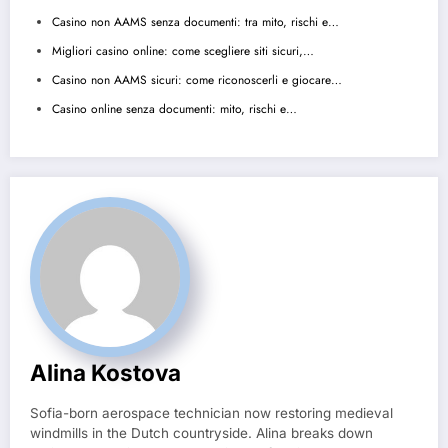
Casino non AAMS senza documenti: tra mito, rischi e…
Migliori casino online: come scegliere siti sicuri,…
Casino non AAMS sicuri: come riconoscerli e giocare…
Casino online senza documenti: mito, rischi e…
Alina Kostova
Sofia-born aerospace technician now restoring medieval
windmills in the Dutch countryside. Alina breaks down