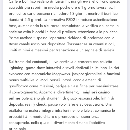
Carte e bonifico restano diffusissimi, ma gli e-wallet offrono spesso
accrediti più rapidi: in media poche ore o 1 giorno lavorativo. I
prelievi su carte possono richiedere 1-3 giorni, mentre il bonifico
standard 2-5 giorni. La normativa PSD2 introduce autenticazione
forte, aumentando la sicurezza; completare la verifica del conto in
anticipo evita blocchi in fase di prelievo. Attenzione alle politiche
“same method”: spesso l’operatore richiede di prelevare con lo
stesso canale usato per depositare. Trasparenza su commissioni,
limiti minimi e massimi per transazione è un segnale di serietà.
Sul fronte dei contenuti, il live continua a crescere con roulette
lightning, game show interattivi e tavoli dedicati in italiano. Le slot
evolvono con meccaniche Megaways, jackpot giornalieri e funzioni
bonus multi-livello. Molti portali introducono elementi di
gamification
come missioni, badge e classifiche per massimizzare
il coinvolgimento. Accanto al divertimento, i
migliori casino
online
potenziano gli strumenti di gioco responsabile: limiti di
deposito, reality check, pause volontarie e autoesclusione. Una
piattaforma matura integra intrattenimento e tutela, comunica le
probabilità in modo chiaro e promuove un’esperienza
consapevole, nella quale il divertimento rimane l’obiettivo
principale.