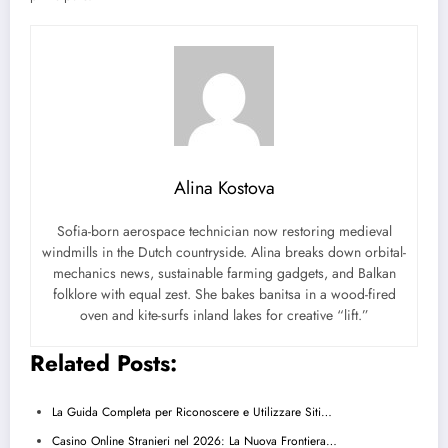
Alina Kostova
Sofia-born aerospace technician now restoring medieval
windmills in the Dutch countryside. Alina breaks down orbital-
mechanics news, sustainable farming gadgets, and Balkan
folklore with equal zest. She bakes banitsa in a wood-fired
oven and kite-surfs inland lakes for creative “lift.”
Related Posts:
La Guida Completa per Riconoscere e Utilizzare Siti…
Casino Online Stranieri nel 2026: La Nuova Frontiera…