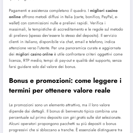
Pagamenti e assistenza completano il quadro. I
migliori casino
online
offrono metodi diffusi in Italia (carte, bonifico, PayPal, e-
wallet) con commissioni nulle e prelievi rapidi. Verifica i
massimali, le tempistiche di accreditamento e le regole sul metodo
di prelievo (spesso dev’essere lo stesso del deposito). Il servizio
clienti in italiano, disponibile via chat, email e telefono, indica
attenzione verso l’utente. Per una panoramica curata e aggiornata
dei
migliori casino online
è utile confrontare criteri oggettivi come
licenza, RTP medio, tempi di pay-out e qualità del supporto, senza
farsi guidare solo dal valore dei bonus.
Bonus e promozioni: come leggere i
termini per ottenere valore reale
Le promozioni sono un elemento attrattivo, ma il loro valore
dipende dai dettagli. Il bonus di benvenuto tipico combina una
percentuale sul primo deposito con
giri gratis
sulle slot selezionate.
Alcuni operatori propongono pacchetti su più depositi o bonus
progressivi che si sbloccano a tranche. È essenziale distinguere tra