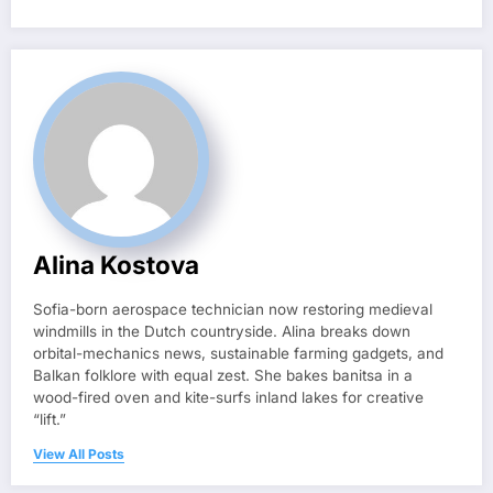
Alina Kostova
Sofia-born aerospace technician now restoring medieval
windmills in the Dutch countryside. Alina breaks down
orbital-mechanics news, sustainable farming gadgets, and
Balkan folklore with equal zest. She bakes banitsa in a
wood-fired oven and kite-surfs inland lakes for creative
“lift.”
View All Posts