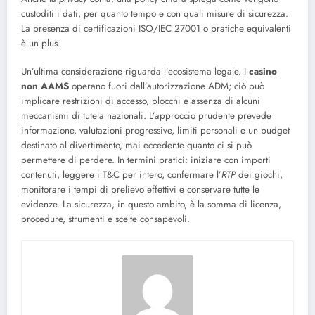
custoditi i dati, per quanto tempo e con quali misure di sicurezza.
La presenza di certificazioni ISO/IEC 27001 o pratiche equivalenti
è un plus.
Un’ultima considerazione riguarda l’ecosistema legale. I
casino
non AAMS
operano fuori dall’autorizzazione ADM; ciò può
implicare restrizioni di accesso, blocchi e assenza di alcuni
meccanismi di tutela nazionali. L’approccio prudente prevede
informazione, valutazioni progressive, limiti personali e un budget
destinato al divertimento, mai eccedente quanto ci si può
permettere di perdere. In termini pratici: iniziare con importi
contenuti, leggere i T&C per intero, confermare l’
RTP
dei giochi,
monitorare i tempi di prelievo effettivi e conservare tutte le
evidenze. La sicurezza, in questo ambito, è la somma di licenza,
procedure, strumenti e scelte consapevoli.