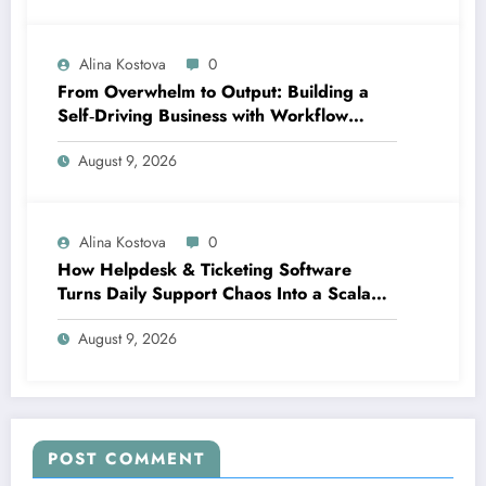
Alina Kostova
0
From Overwhelm to Output: Building a
Self‑Driving Business with Workflow
Automation
August 9, 2026
Alina Kostova
0
How Helpdesk & Ticketing Software
Turns Daily Support Chaos Into a Scalable
Growth Engine
August 9, 2026
POST COMMENT