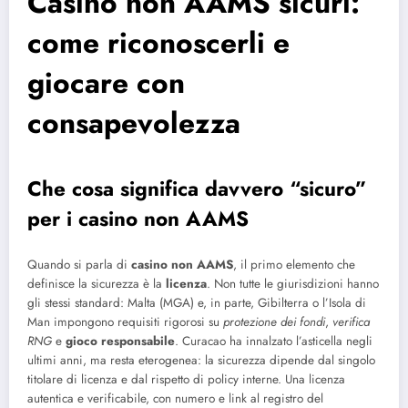
Casino non AAMS sicuri:
come riconoscerli e
giocare con
consapevolezza
Che cosa significa davvero “sicuro”
per i casino non AAMS
Quando si parla di
casino non AAMS
, il primo elemento che
definisce la sicurezza è la
licenza
. Non tutte le giurisdizioni hanno
gli stessi standard: Malta (MGA) e, in parte, Gibilterra o l’Isola di
Man impongono requisiti rigorosi su
protezione dei fondi
,
verifica
RNG
e
gioco responsabile
. Curacao ha innalzato l’asticella negli
ultimi anni, ma resta eterogenea: la sicurezza dipende dal singolo
titolare di licenza e dal rispetto di policy interne. Una licenza
autentica e verificabile, con numero e link al registro del