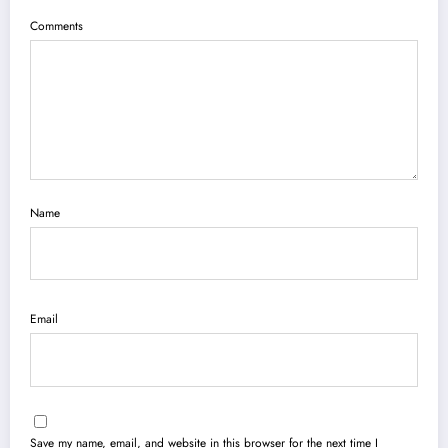
Comments
Name
Email
Save my name, email, and website in this browser for the next time I