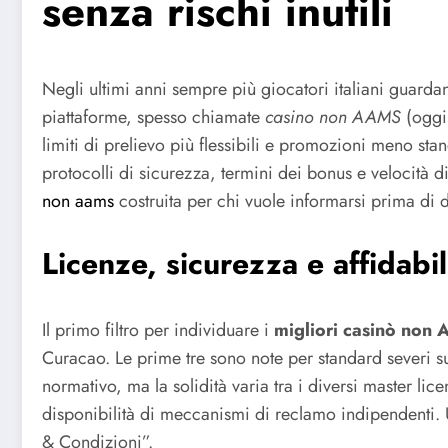
senza rischi inutili
Negli ultimi anni sempre più giocatori italiani guard
piattaforme, spesso chiamate
casino non AAMS
(oggi 
limiti di prelievo più flessibili e promozioni meno sta
protocolli di sicurezza, termini dei bonus e velocità 
non aams
costruita per chi vuole informarsi prima di 
Licenze, sicurezza e affidabili
Il primo filtro per individuare i
migliori casinò non
Curacao. Le prime tre sono note per standard severi 
normativo, ma la solidità varia tra i diversi master lic
disponibilità di meccanismi di reclamo indipendenti. 
& Condizioni”.