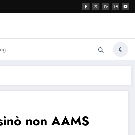
log
casinò non AAMS