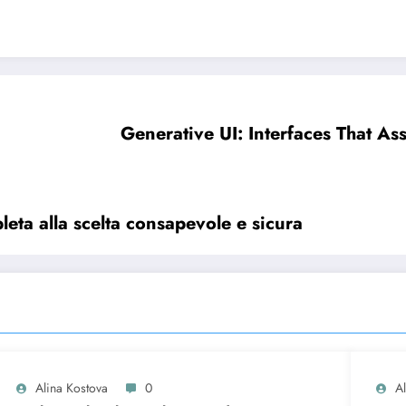
Generative UI: Interfaces That 
eta alla scelta consapevole e sicura
Alina Kostova
0
A