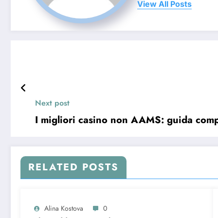
View All Posts
Next post
I migliori casino non AAMS: guida compl
RELATED POSTS
Alina Kostova
0