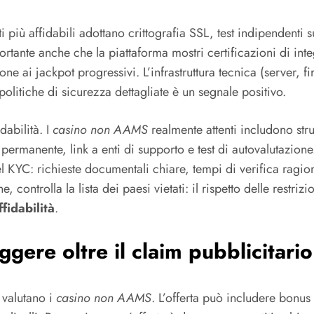
siti più affidabili adottano crittografia SSL, test indipende
nte anche che la piattaforma mostri certificazioni di integr
ne ai jackpot progressivi. L’infrastruttura tecnica (server, 
 politiche di sicurezza dettagliate è un segnale positivo.
dabilità. I
casino non AAMS
realmente attenti includono str
ermanente, link a enti di supporto e test di autovalutazione.
del KYC: richieste documentali chiare, tempi di verifica rag
ine, controlla la lista dei paesi vietati: il rispetto delle res
ffidabilità
.
ere oltre il claim pubblicitario
 valutano i
casino non AAMS
. L’offerta può includere bonus 