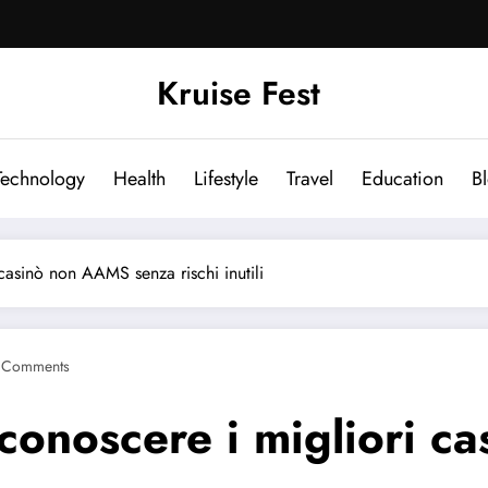
Kruise Fest
Technology
Health
Lifestyle
Travel
Education
B
casinò non AAMS senza rischi inutili
 Comments
iconoscere i migliori 