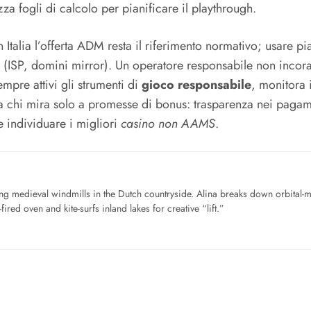
zza fogli di calcolo per pianificare il playthrough.
 In Italia l’offerta ADM resta il riferimento normativo; usare
he (ISP, domini mirror). Un operatore responsabile non incor
empre attivi gli strumenti di
gioco responsabile
, monitora i
 da chi mira solo a promesse di bonus: trasparenza nei paga
 individuare i migliori
casino non AAMS
.
ng medieval windmills in the Dutch countryside. Alina breaks down orbital-
ired oven and kite-surfs inland lakes for creative “lift.”