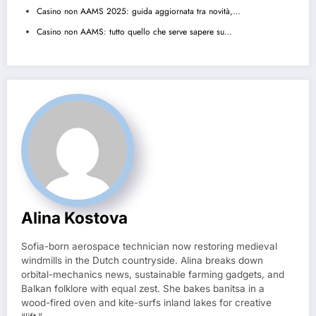
Casino non AAMS 2025: guida aggiornata tra novità,…
Casino non AAMS: tutto quello che serve sapere su…
Alina Kostova
Sofia-born aerospace technician now restoring medieval
windmills in the Dutch countryside. Alina breaks down
orbital-mechanics news, sustainable farming gadgets, and
Balkan folklore with equal zest. She bakes banitsa in a
wood-fired oven and kite-surfs inland lakes for creative