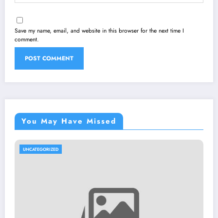
Save my name, email, and website in this browser for the next time I
comment.
You May Have Missed
UNCATEGORIZED