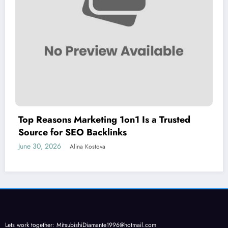
Top Reasons Marketing 1on1 Is a Trusted
Source for SEO Backlinks
June 30, 2026
Alina Kostova
Lets work together:
MitsubishiDiamante1996@hotmail.com