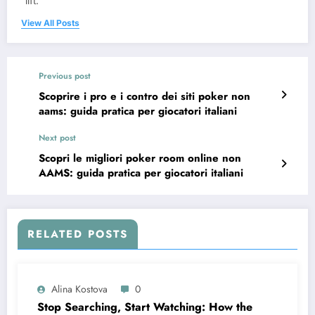
“lift.”
View All Posts
Previous post
Scoprire i pro e i contro dei siti poker non
aams: guida pratica per giocatori italiani
Next post
Scopri le migliori poker room online non
AAMS: guida pratica per giocatori italiani
RELATED POSTS
Alina Kostova
0
Stop Searching, Start Watching: How the