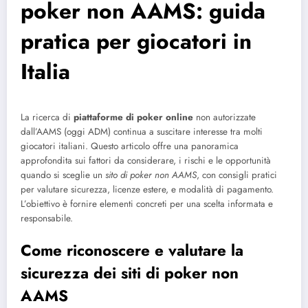
poker non AAMS: guida
pratica per giocatori in
Italia
La ricerca di
piattaforme di poker online
non autorizzate
dall’AAMS (oggi ADM) continua a suscitare interesse tra molti
giocatori italiani. Questo articolo offre una panoramica
approfondita sui fattori da considerare, i rischi e le opportunità
quando si sceglie un
sito di poker non AAMS
, con consigli pratici
per valutare sicurezza, licenze estere, e modalità di pagamento.
L’obiettivo è fornire elementi concreti per una scelta informata e
responsabile.
Come riconoscere e valutare la
sicurezza dei siti di poker non
AAMS