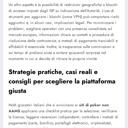
Un altro aspetto è la possibilità di restrizioni geografiche o blocchi
di accesso imposti dagli ISP su indicazione dell’Autorità. L’uso di
strumenti per aggirare i blocchi (come VPN) può comportare rischi
aggiuntivi e, in alcuni casi, implicazioni legali. Per minimizzare i
problemi, scegliere operatori con una presenza consolidata sul
mercato europeo, informazioni chiare su contatti e procedure di
risoluzione delle controversie, e metodi di pagamento tracciabili e
affidabili è essenziale. Inoltre, la trasparenza sulle commissioni e
sui tempi di prelievo aiuta a evitare spiacevoli sorprese nel
momento in cui si decide di ritirare le proprie vincite.
Strategie pratiche, casi reali e
consigli per scegliere la piattaforma
giusta
Molti giocatori italiani che si avvicinano ai
siti di poker non
AAMS
applicano una checklist pratica per la selezione: verificare
la licenza; leggere recensioni indipendenti; controllare i metodi di
pagamento (carta, bonifico, portafogli elettronici, criptovalute);