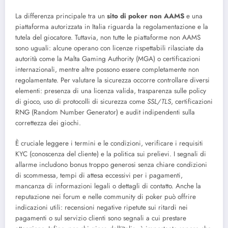
La differenza principale tra un
sito di poker non AAMS
e una
piattaforma autorizzata in Italia riguarda la regolamentazione e la
tutela del giocatore. Tuttavia, non tutte le piattaforme non AAMS
sono uguali: alcune operano con licenze rispettabili rilasciate da
autorità come la Malta Gaming Authority (MGA) o certificazioni
internazionali, mentre altre possono essere completamente non
regolamentate. Per valutare la sicurezza occorre controllare diversi
elementi: presenza di una licenza valida, trasparenza sulle policy
di gioco, uso di protocolli di sicurezza come
SSL/TLS
, certificazioni
RNG (Random Number Generator) e audit indipendenti sulla
correttezza dei giochi.
È cruciale leggere i termini e le condizioni, verificare i requisiti
KYC (conoscenza del cliente) e la politica sui prelievi. I segnali di
allarme includono bonus troppo generosi senza chiare condizioni
di scommessa, tempi di attesa eccessivi per i pagamenti,
mancanza di informazioni legali o dettagli di contatto. Anche la
reputazione nei forum e nelle community di poker può offrire
indicazioni utili: recensioni negative ripetute sui ritardi nei
pagamenti o sul servizio clienti sono segnali a cui prestare