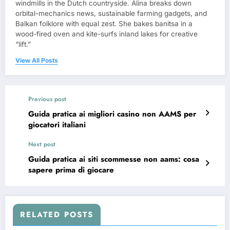
windmills in the Dutch countryside. Alina breaks down
orbital-mechanics news, sustainable farming gadgets, and
Balkan folklore with equal zest. She bakes banitsa in a
wood-fired oven and kite-surfs inland lakes for creative
“lift.”
View All Posts
Previous post
Guida pratica ai migliori casino non AAMS per
giocatori italiani
Next post
Guida pratica ai siti scommesse non aams: cosa
sapere prima di giocare
RELATED POSTS