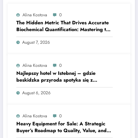
Alina Kostova
0
The Hidden Metric That Drives Accurate
Biochemical Quantification: Mastering the
Extinction Coefficient
August 7, 2026
Alina Kostova
0
Najlepszy hotel w Istebnej – gdzie
beskidzka przyroda spotyka się z
lawendową magią
August 6, 2026
Alina Kostova
0
Heavy Equipment for Sale: A Strategic
Buyer’s Roadmap to Quality, Value, and
Financing