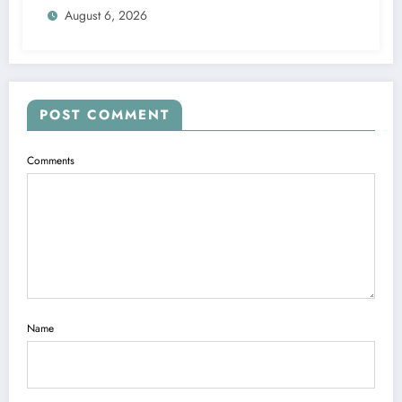
August 6, 2026
POST COMMENT
Comments
Name