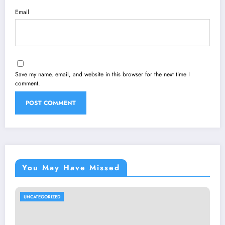
Email
Save my name, email, and website in this browser for the next time I
comment.
You May Have Missed
UNCATEGORIZED