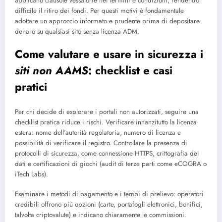
applicano clausole vessatorie nei termini e condizioni, rendendo
difficile il ritiro dei fondi. Per questi motivi è fondamentale
adottare un approccio informato e prudente prima di depositare
denaro su qualsiasi sito senza licenza ADM.
Come valutare e usare in sicurezza i
siti non AAMS
: checklist e casi
pratici
Per chi decide di esplorare i portali non autorizzati, seguire una
checklist pratica riduce i rischi. Verificare innanzitutto la licenza
estera: nome dell’autorità regolatoria, numero di licenza e
possibilità di verificare il registro. Controllare la presenza di
protocolli di sicurezza, come connessione HTTPS, crittografia dei
dati e certificazioni di giochi (audit di terze parti come eCOGRA o
iTech Labs).
Esaminare i metodi di pagamento e i tempi di prelievo: operatori
credibili offrono più opzioni (carte, portafogli elettronici, bonifici,
talvolta criptovalute) e indicano chiaramente le commissioni.