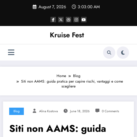
Skip
August 7, 2026
3:03:01 AM
to
content
Kruise Fest
Home
Blog
Siti non AAMS: guida pratica per capire rischi, vantaggi e come
scegliere
Blog
Alina Kostova
June 18, 2026
0 Comments
Siti non AAMS: guida