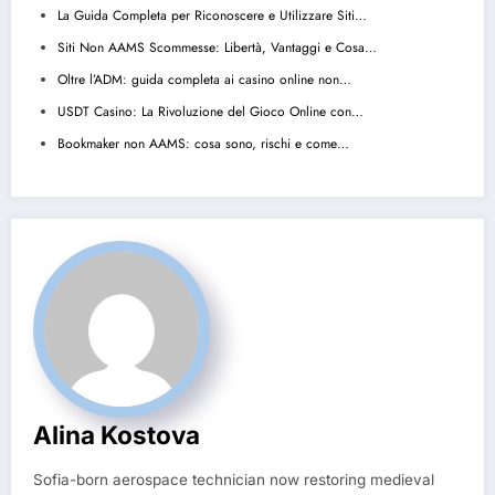
La Guida Completa per Riconoscere e Utilizzare Siti…
Siti Non AAMS Scommesse: Libertà, Vantaggi e Cosa…
Oltre l’ADM: guida completa ai casino online non…
USDT Casino: La Rivoluzione del Gioco Online con…
Bookmaker non AAMS: cosa sono, rischi e come…
Alina Kostova
Sofia-born aerospace technician now restoring medieval