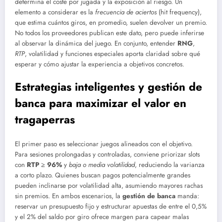
determina el coste por jugada y la exposición al riesgo. Un
elemento a considerar es la
frecuencia de aciertos
(hit frequency),
que estima cuántos giros, en promedio, suelen devolver un premio.
No todos los proveedores publican este dato, pero puede inferirse
al observar la dinámica del juego. En conjunto, entender
RNG
,
RTP
, volatilidad y funciones especiales aporta claridad sobre qué
esperar y cómo ajustar la experiencia a objetivos concretos.
Estrategias inteligentes y gestión de
banca para maximizar el valor en
tragaperras
El primer paso es seleccionar juegos alineados con el objetivo.
Para sesiones prolongadas y controladas, conviene priorizar slots
con
RTP ≥ 96%
y
baja o media volatilidad
, reduciendo la varianza
a corto plazo. Quienes buscan pagos potencialmente grandes
pueden inclinarse por volatilidad alta, asumiendo mayores rachas
sin premios. En ambos escenarios, la
gestión de banca
manda:
reservar un presupuesto fijo y estructurar apuestas de entre el 0,5%
y el 2% del saldo por giro ofrece margen para capear malas