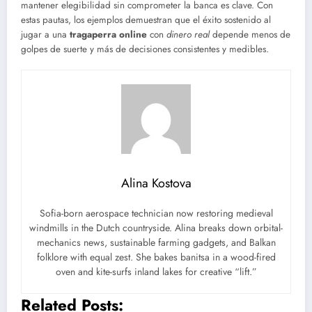
mantener elegibilidad sin comprometer la banca es clave. Con
estas pautas, los ejemplos demuestran que el éxito sostenido al
jugar a una
tragaperra online
con
dinero real
depende menos de
golpes de suerte y más de decisiones consistentes y medibles.
Alina Kostova
Sofia-born aerospace technician now restoring medieval
windmills in the Dutch countryside. Alina breaks down orbital-
mechanics news, sustainable farming gadgets, and Balkan
folklore with equal zest. She bakes banitsa in a wood-fired
oven and kite-surfs inland lakes for creative “lift.”
Related Posts: