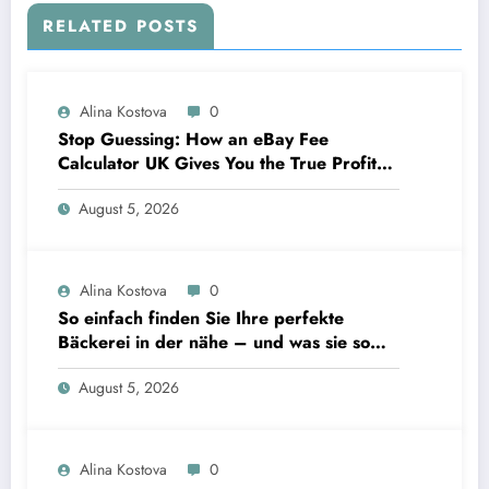
RELATED POSTS
Alina Kostova
0
Stop Guessing: How an eBay Fee
Calculator UK Gives You the True Profit
Picture
August 5, 2026
Alina Kostova
0
So einfach finden Sie Ihre perfekte
Bäckerei in der nähe – und was sie so
unverzichtbar macht
August 5, 2026
Alina Kostova
0