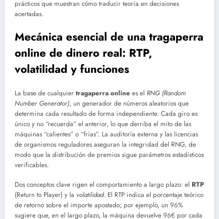
prácticos que muestran cómo traducir teoría en decisiones
acertadas.
Mecánica esencial de una tragaperra
online de dinero real: RTP,
volatilidad y funciones
La base de cualquier
tragaperra online
es el
RNG (Random
Number Generator)
, un generador de números aleatorios que
determina cada resultado de forma independiente. Cada giro es
único y no “recuerda” el anterior, lo que derriba el mito de las
máquinas “calientes” o “frías”. La auditoría externa y las licencias
de organismos reguladores aseguran la integridad del RNG, de
modo que la distribución de premios sigue parámetros estadísticos
verificables.
Dos conceptos clave rigen el comportamiento a largo plazo: el
RTP
(Return to Player) y la
volatilidad
. El RTP indica el porcentaje teórico
de retorno sobre el importe apostado; por ejemplo, un 96%
sugiere que, en el largo plazo, la máquina devuelve 96€ por cada