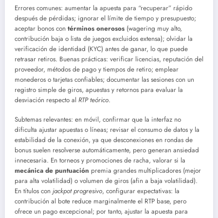
Errores comunes: aumentar la apuesta para “recuperar” rápido
después de pérdidas; ignorar el límite de tiempo y presupuesto;
aceptar bonos con
términos onerosos
(wagering muy alto,
contribución baja o lista de juegos excluidos extensa); olvidar la
verificación de identidad (KYC) antes de ganar, lo que puede
retrasar retiros. Buenas prácticas: verificar licencias, reputación del
proveedor, métodos de pago y tiempos de retiro; emplear
monederos o tarjetas confiables; documentar las sesiones con un
registro simple de giros, apuestas y retornos para evaluar la
desviación respecto al
RTP teórico
.
Subtemas relevantes: en móvil, confirmar que la interfaz no
dificulta ajustar apuestas o líneas; revisar el consumo de datos y la
estabilidad de la conexión, ya que desconexiones en rondas de
bonus suelen resolverse automáticamente, pero generan ansiedad
innecesaria. En torneos y promociones de racha, valorar si la
mecánica de puntuación
premia grandes multiplicadores (mejor
para alta volatilidad) o volumen de giros (afin a baja volatilidad).
En títulos con
jackpot progresivo
, configurar expectativas: la
contribución al bote reduce marginalmente el RTP base, pero
ofrece un pago excepcional; por tanto, ajustar la apuesta para